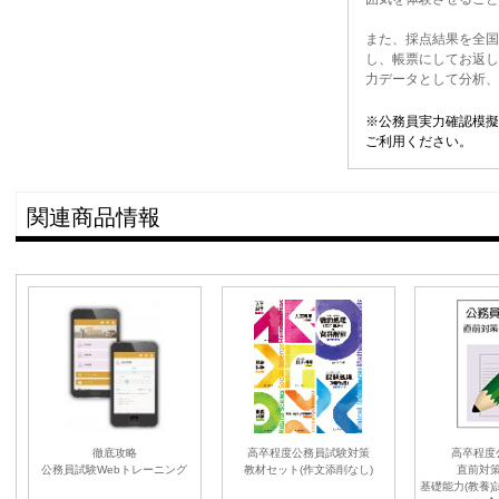
また、採点結果を全国
し、帳票にしてお返し
力データとして分析、
※公務員実力確認模擬
ご利用ください。
関連商品情報
徹底攻略
高卒程度公務員試験対策
高卒程度
公務員試験Webトレーニング
教材セット(作文添削なし)
直前対
基礎能力(教養