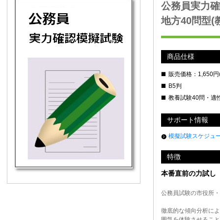
公務員実力確
地方40問型(
商品仕様
販売価格：
1,650
円
B5判
教養試験40問・適性
サポート情報
模擬試験スケジュ
特徴
本番直前の力試し
公務員試験の市役所・
徹底的な傾向分析によ
囲気を体験させること