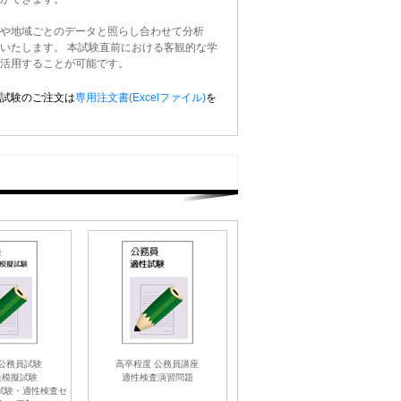
や地域ごとのデータと照らし合わせて分析
いたします。 本試験直前における客観的な学
活用することが可能です。
試験のご注文は
専用注文書(Excelファイル)
を
公務員試験
高卒程度 公務員講座
策模擬試験
適性検査演習問題
)試験・適性検査セ