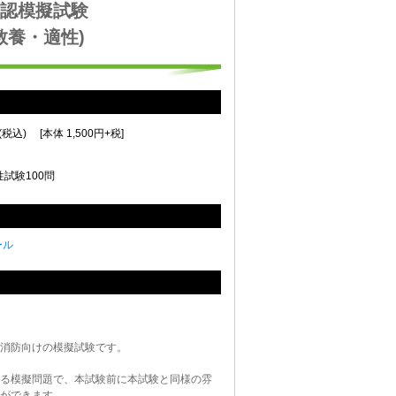
認模擬試験
教養・適性)
(税込) [本体 1,500円+税]
試験100問
ール
消防向けの模擬試験です。
る模擬問題で、本試験前に本試験と同様の雰
ができます。