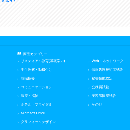
商品カテゴリー
リメディアル教育(基礎学力)
Web・ネットワーク
学生理解・動機付け
情報処理技術者試験
就職指導
秘書技能検定
コミュニケーション
公務員試験
医療・福祉
美容師国家試験
ホテル・ブライダル
その他
Microsoft Office
グラフィックデザイン