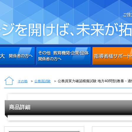
ご注
＞
＞ 公務員実力確認模擬試験 地方40問型(教養・適
その他
公務員試験
商品詳細