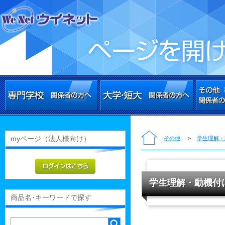
myページ（法人様向け）
＞
その他
学生理解・
学生理解・動機付
商品名･キーワードで探す