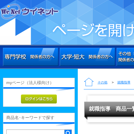
myページ（法人様向け）
＞
その他
就職指導
就職指導 商品一
商品名･キーワードで探す