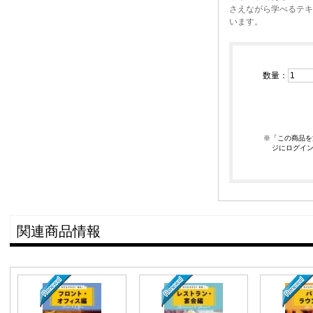
さえながら学べるテキ
います。
数量：
※「この商品を
ジにログイ
関連商品情報