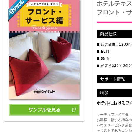
ホテルテキス
フロント・サ
商品仕様
販売価格：
1,980
円
B5判
85 頁
想定学習時間 30時
サポート情報
特徴
ホテルにおけるフ
サーティファイ主催「
お客様に接する機会の
ハウスキーピング業務
ャリストであるコンシ