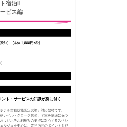
ト宿泊Ⅱ
ービス編
(税込) [本体 1,800円+税]
間
ロント・サービスの知識が身に付く
ホテル実務技能認定試験」対応教材です。
多いベル・クローク業務、客室を快適に保つ
およびホテル利用客の要望に対応するスペシ
ェルジュを中心に、業務内容のポイントを押